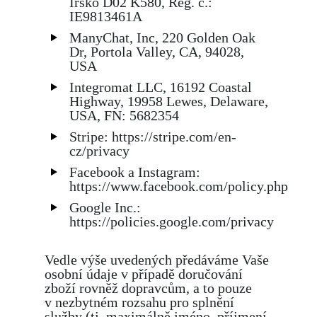
Irsko D02 K580, Reg. č.:
IE9813461A
ManyChat, Inc, 220 Golden Oak
Dr, Portola Valley, CA, 94028,
USA
Integromat LLC, 16192 Coastal
Highway, 19958 Lewes, Delaware,
USA, FN: 5682354
Stripe: https://stripe.com/en-
cz/privacy
Facebook a Instagram:
https://www.facebook.com/policy.php
Google Inc.:
https://policies.google.com/privacy
Vedle výše uvedených předáváme Vaše
osobní údaje v případě doručování
zboží rovněž dopravcům, a to pouze
v nezbytném rozsahu pro splnění
služby (tj. maximálně jméno, příjmení,