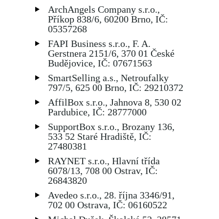
ArchAngels Company s.r.o.,
Příkop 838/6, 60200 Brno, IČ:
05357268
FAPI Business s.r.o., F. A.
Gerstnera 2151/6, 370 01 České
Budějovice, IČ: 07671563
SmartSelling a.s., Netroufalky
797/5, 625 00 Brno, IČ: 29210372
AffilBox s.r.o., Jahnova 8, 530 02
Pardubice, IČ: 28777000
SupportBox s.r.o., Brozany 136,
533 52 Staré Hradiště, IČ:
27480381
RAYNET s.r.o., Hlavní třída
6078/13, 708 00 Ostrav, IČ:
26843820
Avedeo s.r.o., 28. října 3346/91,
702 00 Ostrava, IČ: 06160522