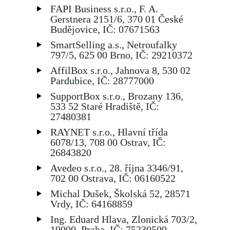
FAPI Business s.r.o., F. A.
Gerstnera 2151/6, 370 01 České
Budějovice, IČ: 07671563
SmartSelling a.s., Netroufalky
797/5, 625 00 Brno, IČ: 29210372
AffilBox s.r.o., Jahnova 8, 530 02
Pardubice, IČ: 28777000
SupportBox s.r.o., Brozany 136,
533 52 Staré Hradiště, IČ:
27480381
RAYNET s.r.o., Hlavní třída
6078/13, 708 00 Ostrav, IČ:
26843820
Avedeo s.r.o., 28. října 3346/91,
702 00 Ostrava, IČ: 06160522
Michal Dušek, Školská 52, 28571
Vrdy, IČ: 64168859
Ing. Eduard Hlava, Zlonická 703/2,
19000, Praha, IČ: 75230500