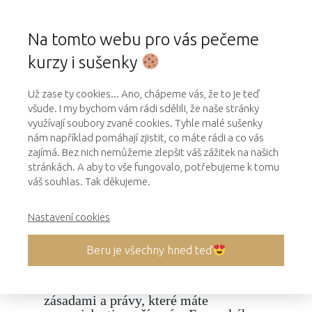
Na tomto webu pro vás pečeme
kurzy i sušenky
Už zase ty cookies... Ano, chápeme vás, že to je teď
všude. I my bychom vám rádi sdělili, že naše stránky
využívají soubory zvané cookies. Tyhle malé sušenky
Zpracování a ochrana
nám například pomáhají zjistit, co máte rádi a co vás
osobních údajů
zajímá. Bez nich nemůžeme zlepšit váš zážitek na našich
stránkách. A aby to vše fungovalo, potřebujeme k tomu
váš souhlas. Tak děkujeme.
VAŠE DATA JSOU U NÁS
V BEZPEČÍ
Nastavení cookies
Pokud jste naším zákazníkem nebo
návštěvníkem webu, svěřujete nám své
Beru je všechny hned teď
osobní údaje. Zodpovídáme za jejich
ochranu a zabezpečení. Seznamte se,
prosím, s ochranou osobních údajů,
zásadami a právy, které máte