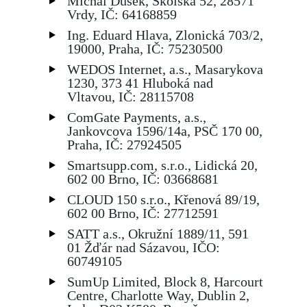
Michal Dušek, Školská 52, 28571
Vrdy, IČ: 64168859
Ing. Eduard Hlava, Zlonická 703/2,
19000, Praha, IČ: 75230500
WEDOS Internet, a.s., Masarykova
1230, 373 41 Hluboká nad
Vltavou, IČ: 28115708
ComGate Payments, a.s.,
Jankovcova 1596/14a, PSČ 170 00,
Praha, IČ: 27924505
Smartsupp.com, s.r.o., Lidická 20,
602 00 Brno, IČ: 03668681
CLOUD 150 s.r.o., Křenová 89/19,
602 00 Brno, IČ: 27712591
SATT a.s., Okružní 1889/11, 591
01 Žďár nad Sázavou, IČO:
60749105
SumUp Limited, Block 8, Harcourt
Centre, Charlotte Way, Dublin 2,