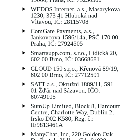
WEDOS Internet, a.s., Masarykova
1230, 373 41 Hluboká nad
Vltavou, IČ: 28115708
ComGate Payments, a.s.,
Jankovcova 1596/14a, PSČ 170 00,
Praha, IČ: 27924505
Smartsupp.com, s.r.o., Lidická 20,
602 00 Brno, IČ: 03668681
CLOUD 150 s.r.o., Křenová 89/19,
602 00 Brno, IČ: 27712591
SATT a.s., Okružní 1889/11, 591
01 Žďár nad Sázavou, IČO:
60749105
SumUp Limited, Block 8, Harcourt
Centre, Charlotte Way, Dublin 2,
Irsko D02 K580, Reg. č.:
IE9813461A
ManyChat, Inc, 220 Golden Oak