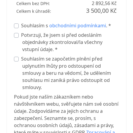
2 892,56 Kč
Celkem bez DPH:
3 500,00 Kč
Celkem k úhradě:
Souhlasím s
obchodními podmínkami
. *
Potvrzuji, že jsem si před odesláním
objednávky zkontroloval/la všechny
vstupní údaje. *
Souhlasím se započetím plnění před
uplynutím lhůty pro odstoupení od
smlouvy a beru na vědomí, že udělením
souhlasu mi zaniká právo odstoupit od
smlouvy.
Pokud jste naším zákazníkem nebo
návštěvníkem webu, svěřujete nám své osobní
údaje. Zodpovídáme za jejich ochranu a
zabezpečení. Seznamte se, prosím, s
ochranou osobních údajů, zásadami a právy,
které máte v souvislosti s GDPR
Zpracování a