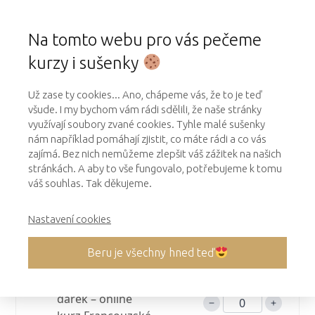
Na tomto webu pro vás pečeme
kurzy i sušenky
Už zase ty cookies... Ano, chápeme vás, že to je teď
všude. I my bychom vám rádi sdělili, že naše stránky
Pečlivě vyplň své osobní údaje
využívají soubory zvané cookies. Tyhle malé sušenky
nám například pomáhají zjistit, co máte rádi a co vás
a potvrď objednávku.
zajímá. Bez nich nemůžeme zlepšit váš zážitek na našich
stránkách. A aby to vše fungovalo, potřebujeme k tomu
váš souhlas. Tak děkujeme.
Položky a ceny
Nastavení cookies
Online kurz Francouzské
3 500,00 Kč
minidezerty
Beru je všechny hned teď
Věnovat jako
3 500,00 Kč
dárek – online