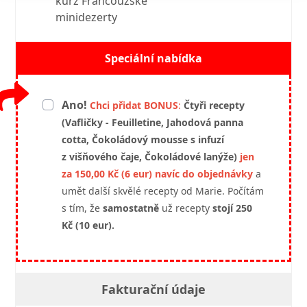
kurz Francouzské
minidezerty
Speciální nabídka
Ano!
Chci přidat BONUS
:
Čtyři recepty
(Vafličky - Feuilletine, Jahodová panna
cotta, Čokoládový mousse s infuzí
z višňového čaje, Čokoládové lanýže)
jen
za
150,00 Kč (6 eur)
navíc do objednávky
a
umět další skvělé recepty od Marie. Počítám
s tím, že
samostatně
už recepty
stojí 250
Kč (10 eur).
Fakturační údaje