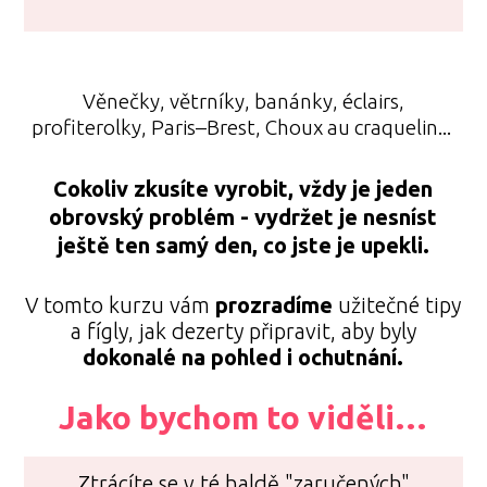
Věnečky, větrníky, banánky, éclairs,
profiterolky, Paris–Brest, Choux au craquelin...
Cokoliv zkusíte vyrobit, vždy je jeden
obrovský problém - vydržet je nesníst
ještě ten samý den, co jste je upekli.
V tomto kurzu vám
prozradíme
užitečné tipy
a fígly, jak dezerty připravit, aby byly
dokonalé na pohled i ochutnání.
Jako bychom to viděli…
Ztrácíte se v té haldě "zaručených"