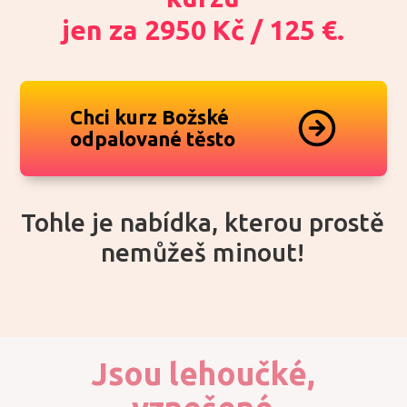
jen za 2950 Kč / 125 €.
Chci kurz Božské
odpalované těsto
Tohle je nabídka, kterou prostě
nemůžeš minout!
Jsou lehoučké,