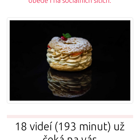
obědě i na sociálních sítích.
18 videí (193 minut) už
čeká na vás