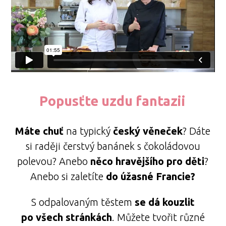
Popusťte uzdu fantazii
Máte chuť
na typický
český věneček
? Dáte
si raději čerstvý banánek s čokoládovou
polevou? Anebo
něco hravějšího pro děti
?
Anebo si zaletíte
do úžasné Francie?
S odpalovaným těstem
se dá kouzlit
po všech stránkách
. Můžete tvořit různé