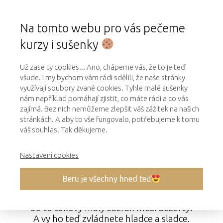
Na tomto webu pro vás pečeme
kurzy i sušenky
Už zase ty cookies... Ano, chápeme vás, že to je teď
všude. I my bychom vám rádi sdělili, že naše stránky
využívají soubory zvané cookies. Tyhle malé sušenky
nám například pomáhají zjistit, co máte rádi a co vás
zajímá. Bez nich nemůžeme zlepšit váš zážitek na našich
stránkách. A aby to vše fungovalo, potřebujeme k tomu
Křřřup. Áááách.
váš souhlas. Tak děkujeme.
Nastavení cookies
Slyšíte, jak božsky to zní?
Beru je všechny hned teď
Odpalované těsto je trošku kumšt.
Je to takový malý zázrak mezi dezerty.
A vy ho teď zvládnete hladce a sladce.