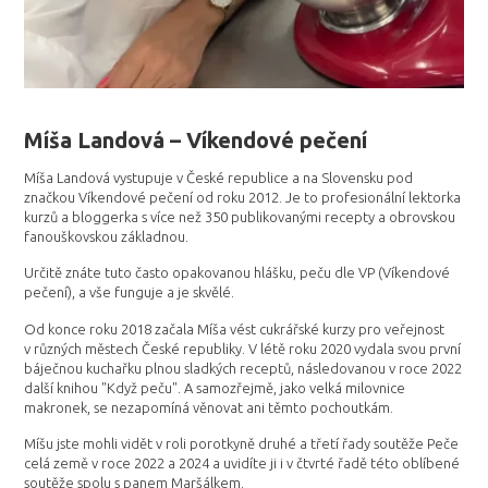
Míša Landová – Víkendové pečení
Míša Landová vystupuje v České republice a na Slovensku pod
značkou Víkendové pečení od roku 2012. Je to profesionální lektorka
kurzů a bloggerka s více než 350 publikovanými recepty a obrovskou
fanouškovskou základnou.
Určitě znáte tuto často opakovanou hlášku, peču dle VP (Víkendové
pečení), a vše funguje a je skvělé.
Od konce roku 2018 začala Míša vést cukrářské kurzy pro veřejnost
v různých městech České republiky. V létě roku 2020 vydala svou první
báječnou kuchařku plnou sladkých receptů, následovanou v roce 2022
další knihou "Když peču". A samozřejmě, jako velká milovnice
makronek, se nezapomíná věnovat ani těmto pochoutkám.
Míšu jste mohli vidět v roli porotkyně druhé a třetí řady soutěže Peče
celá země v roce 2022 a 2024 a uvidíte ji i v čtvrté řadě této oblíbené
soutěže spolu s panem Maršálkem.